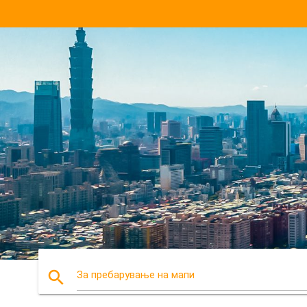
search
За пребарување на мапи