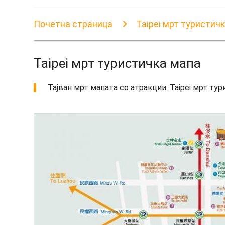
Почетна страница
Taipei мрт туристич
Taipei мрт туристичка мапа
Тајван мрт мапата со атракции. Taipei мрт тури