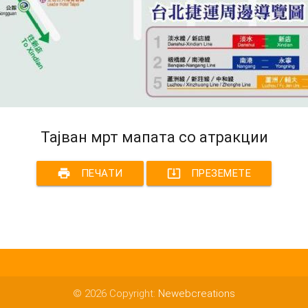
Тајван мрт мапата со атракции
print
system_update_alt
ПЕЧАТИ
ПРЕЗЕМЕТЕ
© 2026 Copyright:
Newebcreations