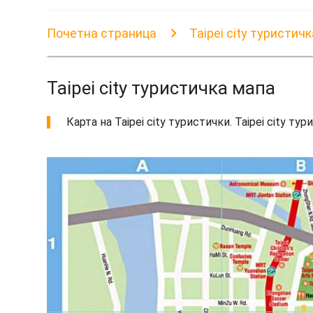
Почетна страница
Taipei city туристич
Taipei city туристичка мапа
Карта на Taipei city туристички. Taipei city тур