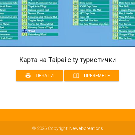
Карта на Taipei city туристички
print
system_update_alt
ПЕЧАТИ
ПРЕЗЕМЕТЕ
© 2026 Copyright:
Newebcreations