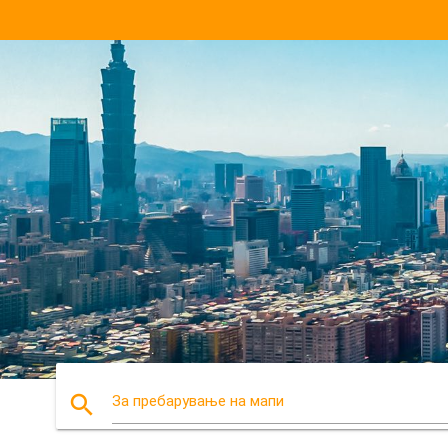
search
За пребарување на мапи