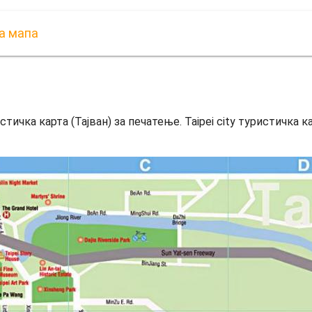
ка мапа
истичка карта (Тајван) за печатење. Taipei city туристичка ка