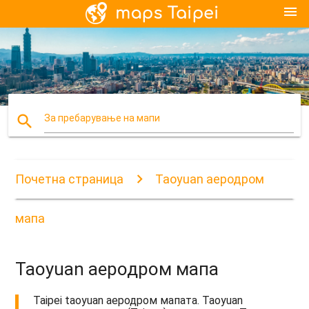
menu
search
За пребарување на мапи
Почетна страница
Taoyuan аеродром
мапа
Taoyuan аеродром мапа
Taipei taoyuan аеродром мапата. Taoyuan