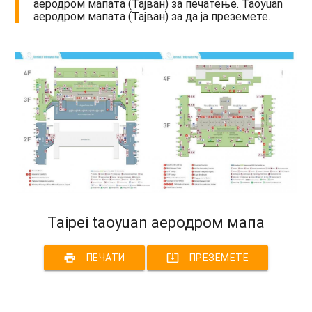
аеродром мапата (Тајван) за печатење. Taoyuan
аеродром мапата (Тајван) за да ја преземете.
Taipei taoyuan аеродром мапа
print
system_update_alt
ПЕЧАТИ
ПРЕЗЕМЕТЕ