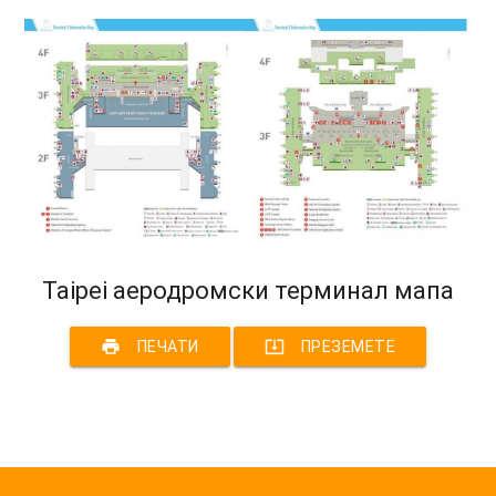
Taipei аеродромски терминал мапа
print
system_update_alt
ПЕЧАТИ
ПРЕЗЕМЕТЕ