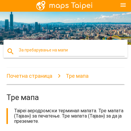
menu
search
За пребарување на мапи
Почетна страница
Tpe мапа
Tpe мапа
Taipei аеродромски терминал мапата. Tpe мапата
(Тајван) за печатење. Tpe мапата (Тајван) за да ја
преземете.